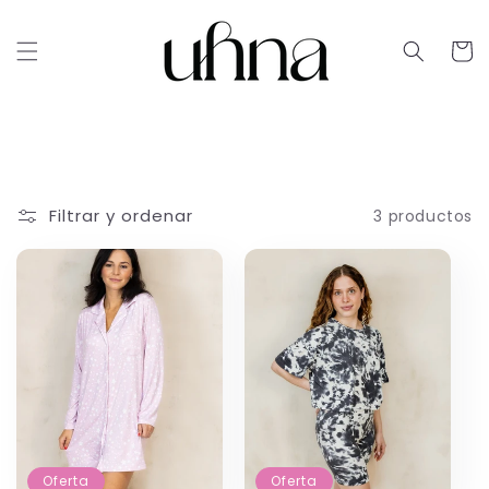
Ir
directamente
al contenido
Carrit
Filtrar y ordenar
3 productos
Oferta
Oferta