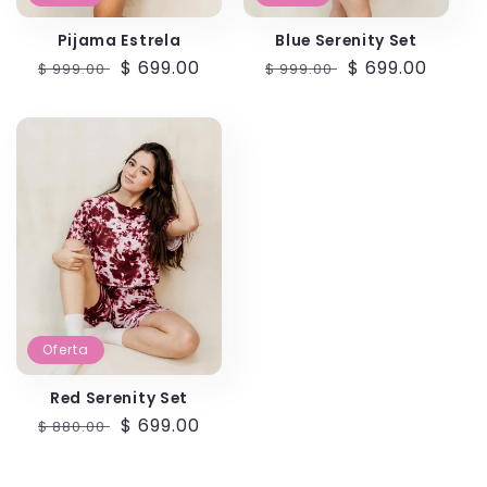
Pijama Estrela
Blue Serenity Set
Precio
Precio
$ 699.00
Precio
Precio
$ 699.00
$ 999.00
$ 999.00
habitual
de
habitual
de
oferta
oferta
Oferta
Red Serenity Set
Precio
Precio
$ 699.00
$ 880.00
habitual
de
oferta